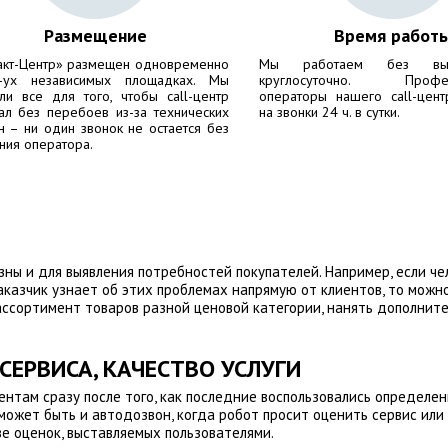
Размещение
Время работ
акт-Центр» размещен одновременно
Мы работаем без вы
-ух независимых площадках. Мы
круглосуточно. Профес
ли все для того, чтобы call-центр
операторы нашего call-цент
ал без перебоев из-за технических
на звонки 24 ч. в сутки.
н – ни один звонок не остается без
ния оператора.
ны и для выявления потребностей покупателей. Например, если чел
аказчик узнает об этих проблемах напрямую от клиентов, то можн
ссортимент товаров разной ценовой категории, нанять дополните
СЕРВИСА, КАЧЕСТВО УСЛУГИ
нтам сразу после того, как последние воспользовались определенн
ожет быть и автодозвон, когда робот просит оценить сервис или у
ве оценок, выставляемых пользователями.